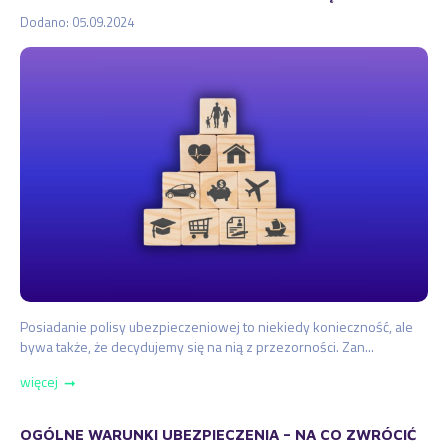
Dodano: 05.09.2024
Posiadanie polisy ubezpieczeniowej to niekiedy konieczność, ale
bywa także, że decydujemy się na nią z przezorności. Zan...
więcej
➞
OGÓLNE WARUNKI UBEZPIECZENIA – NA CO ZWRÓCIĆ