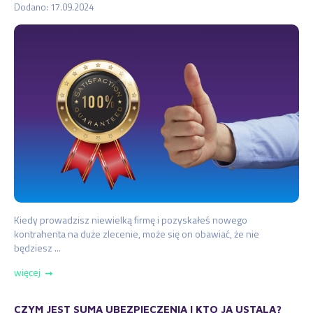
Dodano: 17.09.2024
Kiedy prowadzisz niewielką firmę i pozyskałeś nowego
kontrahenta na duże zlecenie, może się on obawiać, że nie
będziesz ...
więcej
➞
CZYM JEST SUMA UBEZPIECZENIA I KTO JĄ USTALA?