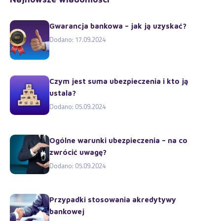
Gwarancja bankowa – jak ją uzyskać?
Dodano: 17.09.2024
Czym jest suma ubezpieczenia i kto ją
ustala?
Dodano: 05.09.2024
Ogólne warunki ubezpieczenia – na co
zwrócić uwagę?
Dodano: 05.09.2024
Przypadki stosowania akredytywy
bankowej