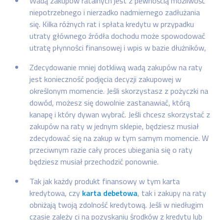
Wadą zakupów ratalnych jest z pewnością możliwość
niepotrzebnego i nierzadko nadmiernego zadłużania
się. Kilka różnych rat i spłata kredytu w przypadku
utraty głównego źródła dochodu może spowodować
utratę płynności finansowej i wpis w bazie dłużników,
Zdecydowanie mniej dotkliwą wadą zakupów na raty
jest konieczność podjęcia decyzji zakupowej w
określonym momencie. Jeśli skorzystasz z pożyczki na
dowód, możesz się dowolnie zastanawiać, którą
kanapę i który dywan wybrać. Jeśli chcesz skorzystać z
zakupów na raty w jednym sklepie, będziesz musiał
zdecydować się na zakup w tym samym momencie. W
przeciwnym razie cały proces ubiegania się o raty
będziesz musiał przechodzić ponownie.
Tak jak każdy produkt finansowy w tym karta
kredytowa, czy
karta debetowa
, tak i zakupy na raty
obniżają twoją zdolność kredytową. Jeśli w niedługim
czasie zależy ci na pozyskaniu środków z kredytu lub