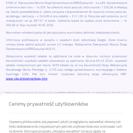
9 000 zł. Rzeczywista Roczna Stopa Oprocentowania (RRSO) pożyczki – 44,48%. Oprocentowanie
zmienne w skali roku – 14,50%. Na całkowity koszt pożyczki, który wynosi 7 256,58 zł składają
się: koszty pozaodsetkowe tj. opłaty związane z doprowadzeniem do zawarcia umowy pożyczki,
jej obsługą i realizacją – 4 045,08 zł oraz odsetki – 3 211,50 zł. Pożyczka jest rozłożona na 42
miesięcznych rat po 387.07 zł każda. Całkowita kwota do zapłaty przez konsumenta – 16
256,58 zł. Stan na dzień 18.06.2026.
Warunkiem udzielenia pożyczki jest pozytywny wynik oceny zdolności kredytowej klienta.
Informacja publikowana w związku z zasadami etyki reklamowej Google: Okres trwania
umowy (okres spłaty) pożyczki wynosi 42 miesiące. Maksymalna Rzeczywista Roczna Stopa
Oprocentowania (RRSO) wynosi 90,01%.
Maksymalna wysokość odsetek za opóźnienie nie może w stosunku rocznym przekraczać
dwukrotności wysokości odsetek ustawowych za opóźnienie. Od dnia 05.03.2026r. wysokość
odsetek maksymalnych jest równa 18,5% (składa się na nią dwukrotność Stopy Referencyjnej
Narodowego Banku Polskiego tj. 3,75% oraz stałego oprocentowania wynikającego z Kodeksu
Cywilnego 5,5%). Pod tym linkiem znajdziesz aktualną stopę referencyjną NBP:
www.nbp.pl/dzienne/stopy.htm
Administratorem danych osobowych jest PROFI CREDIT Polska S.A., ul. Wileńska 14/2c, 03-414
Warszawa. Wyznaczyliśmy Inspektora Ochrony Danych – Łukasza Boczarskiego. W sprawach
Cenimy prywatność użytkowników
dotyczących Twoich danych możesz wystąpić do nas lub do Inspektora w formie:
Listownej – na adres ul. Browarna 2, 43-300 Bielsko-Biała,
Telefonicznej – pod numer 33 496 00 60 lub 33 496 00 68. Koszt połączenia zgodny z
taryfą operatora.
Używamy plików cookie, aby poprawić jakość przeglądania, wyświetlać reklamy lub
Elektronicznej – poprzez
Strefę Klienta
lub używając aplikacji mobilnej
myPROFI
albo
treści dostosowane do indywidualnych potrzeb użytkowników oraz analizować ruch
poprzez wysłanie pisma na adres do doręczeń elektronicznych AE:PL-19027-97176-
na stronie. Kliknięcie przycisku „Akceptuj wszystkie” oznacza zgodę na
TTCIJ-18.