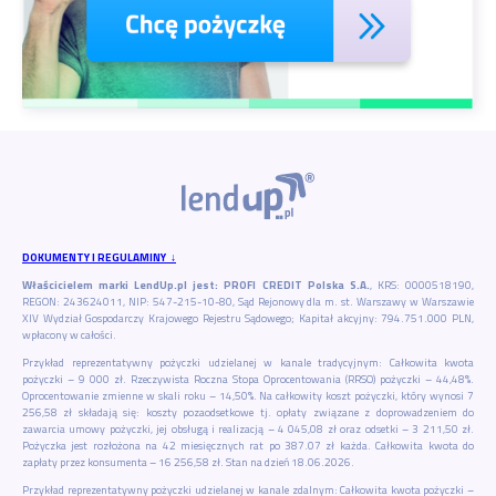
DOKUMENTY I REGULAMINY ↓
Właścicielem marki LendUp.pl jest: PROFI CREDIT Polska S.A.
, KRS: 0000518190,
REGON: 243624011, NIP: 547-215-10-80, Sąd Rejonowy dla m. st. Warszawy w Warszawie
XIV Wydział Gospodarczy Krajowego Rejestru Sądowego; Kapitał akcyjny: 794.751.000 PLN,
wpłacony w całości.
Przykład reprezentatywny pożyczki udzielanej w kanale tradycyjnym: Całkowita kwota
pożyczki – 9 000 zł. Rzeczywista Roczna Stopa Oprocentowania (RRSO) pożyczki – 44,48%.
Oprocentowanie zmienne w skali roku – 14,50%. Na całkowity koszt pożyczki, który wynosi 7
256,58 zł składają się: koszty pozaodsetkowe tj. opłaty związane z doprowadzeniem do
zawarcia umowy pożyczki, jej obsługą i realizacją – 4 045,08 zł oraz odsetki – 3 211,50 zł.
Pożyczka jest rozłożona na 42 miesięcznych rat po 387.07 zł każda. Całkowita kwota do
zapłaty przez konsumenta – 16 256,58 zł. Stan na dzień 18.06.2026.
Przykład reprezentatywny pożyczki udzielanej w kanale zdalnym: Całkowita kwota pożyczki –