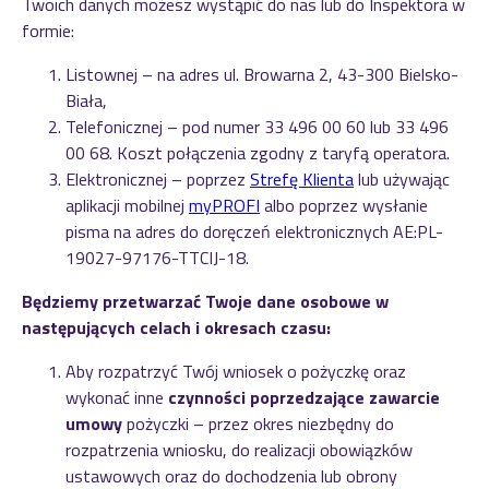
Twoich danych możesz wystąpić do nas lub do Inspektora w
formie:
Listownej – na adres ul. Browarna 2, 43-300 Bielsko-
Biała,
Telefonicznej – pod numer 33 496 00 60 lub 33 496
00 68. Koszt połączenia zgodny z taryfą operatora.
Elektronicznej – poprzez
Strefę Klienta
lub używając
aplikacji mobilnej
myPROFI
albo poprzez wysłanie
pisma na adres do doręczeń elektronicznych AE:PL-
19027-97176-TTCIJ-18.
Będziemy przetwarzać Twoje dane osobowe w
następujących celach i okresach czasu:
Aby rozpatrzyć Twój wniosek o pożyczkę oraz
wykonać inne
czynności poprzedzające zawarcie
umowy
pożyczki – przez okres niezbędny do
rozpatrzenia wniosku, do realizacji obowiązków
ustawowych oraz do dochodzenia lub obrony