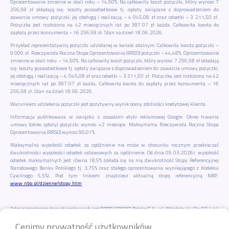
Oprocentowanie zmienne w skali roku – 14,50%. Na całkowity koszt pożyczki, który wynosi 7
256,58 zł składają się: koszty pozaodsetkowe tj. opłaty związane z doprowadzeniem do
zawarcia umowy pożyczki, jej obsługą i realizacją – 4 045,08 zł oraz odsetki – 3 211,50 zł.
Pożyczka jest rozłożona na 42 miesięcznych rat po 387.07 zł każda. Całkowita kwota do
zapłaty przez konsumenta – 16 256,58 zł. Stan na dzień 18.06.2026.
Przykład reprezentatywny pożyczki udzielanej w kanale zdalnym: Całkowita kwota pożyczki –
9 000 zł. Rzeczywista Roczna Stopa Oprocentowania (RRSO) pożyczki – 44,48%. Oprocentowanie
zmienne w skali roku – 14,50%. Na całkowity koszt pożyczki, który wynosi 7 256,58 zł składają
się: koszty pozaodsetkowe tj. opłaty związane z doprowadzeniem do zawarcia umowy pożyczki,
jej obsługą i realizacją – 4 045,08 zł oraz odsetki – 3 211,50 zł. Pożyczka jest rozłożona na 42
miesięcznych rat po 387.07 zł każda. Całkowita kwota do zapłaty przez konsumenta – 16
256,58 zł. Stan na dzień 18.06.2026.
Warunkiem udzielenia pożyczki jest pozytywny wynik oceny zdolności kredytowej klienta.
Informacja publikowana w związku z zasadami etyki reklamowej Google: Okres trwania
umowy (okres spłaty) pożyczki wynosi 42 miesiące. Maksymalna Rzeczywista Roczna Stopa
Oprocentowania (RRSO) wynosi 90,01%.
Maksymalna wysokość odsetek za opóźnienie nie może w stosunku rocznym przekraczać
dwukrotności wysokości odsetek ustawowych za opóźnienie. Od dnia 05.03.2026r. wysokość
odsetek maksymalnych jest równa 18,5% (składa się na nią dwukrotność Stopy Referencyjnej
Narodowego Banku Polskiego tj. 3,75% oraz stałego oprocentowania wynikającego z Kodeksu
Cywilnego 5,5%). Pod tym linkiem znajdziesz aktualną stopę referencyjną NBP:
www.nbp.pl/dzienne/stopy.htm
Administratorem danych osobowych jest PROFI CREDIT Polska S.A., ul. Wileńska 14/2c, 03-414
Warszawa. Wyznaczyliśmy Inspektora Ochrony Danych – Łukasza Boczarskiego. W sprawach
Cenimy prywatność użytkowników
dotyczących Twoich danych możesz wystąpić do nas lub do Inspektora w formie: