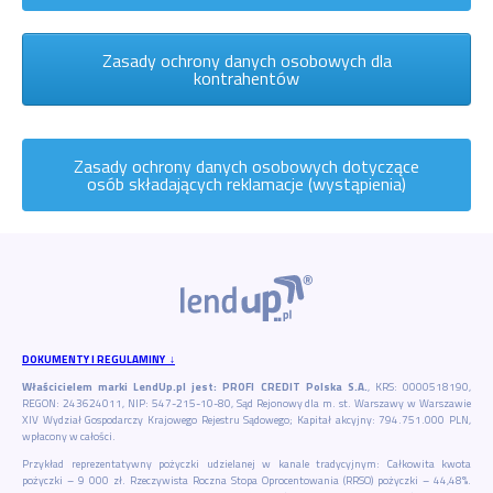
Zasady ochrony danych osobowych dla
kontrahentów
Zasady ochrony danych osobowych dotyczące
osób składających reklamacje (wystąpienia)
DOKUMENTY I REGULAMINY ↓
Właścicielem marki LendUp.pl jest: PROFI CREDIT Polska S.A.
, KRS: 0000518190,
REGON: 243624011, NIP: 547-215-10-80, Sąd Rejonowy dla m. st. Warszawy w Warszawie
XIV Wydział Gospodarczy Krajowego Rejestru Sądowego; Kapitał akcyjny: 794.751.000 PLN,
wpłacony w całości.
Przykład reprezentatywny pożyczki udzielanej w kanale tradycyjnym: Całkowita kwota
pożyczki – 9 000 zł. Rzeczywista Roczna Stopa Oprocentowania (RRSO) pożyczki – 44,48%.