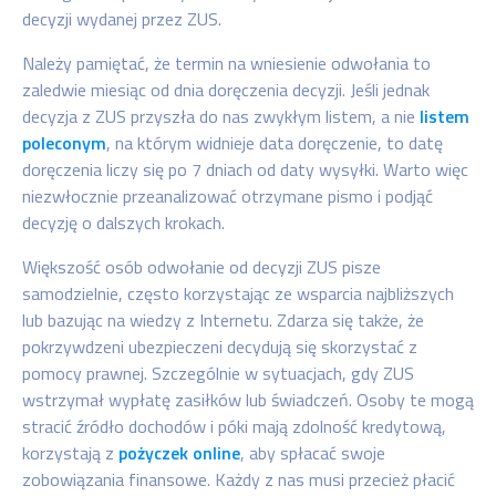
decyzji wydanej przez ZUS.
Należy pamiętać, że termin na wniesienie odwołania to
zaledwie miesiąc od dnia doręczenia decyzji. Jeśli jednak
decyzja z ZUS przyszła do nas zwykłym listem, a nie
listem
poleconym
, na którym widnieje data doręczenie, to datę
doręczenia liczy się po 7 dniach od daty wysyłki. Warto więc
niezwłocznie przeanalizować otrzymane pismo i podjąć
decyzję o dalszych krokach.
Większość osób odwołanie od decyzji ZUS pisze
samodzielnie, często korzystając ze wsparcia najbliższych
lub bazując na wiedzy z Internetu. Zdarza się także, że
pokrzywdzeni ubezpieczeni decydują się skorzystać z
pomocy prawnej. Szczególnie w sytuacjach, gdy ZUS
wstrzymał wypłatę zasiłków lub świadczeń. Osoby te mogą
stracić źródło dochodów i póki mają zdolność kredytową,
korzystają z
pożyczek online
, aby spłacać swoje
zobowiązania finansowe. Każdy z nas musi przecież płacić