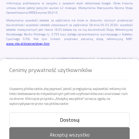
Informacja publikowana w związku z zasadami etyki reklamowej Google: Okres trwania
umowy (okres spłaty) pożyczki wynosi 42 miesiące. Maksymalna Rzeczywista Roczna Stopa
Oprocentowania (RRSO) wynosi 90,01%.
Maksymalna wysokość odsetek za opóźnienie nie może w stosunku rocznym przekraczać
dwukrotności wysokości odsetek ustawowych za opóźnienie. Od dnia 05.03.2026r. wysokość
odsetek maksymalnych jest równa 18,5% (składa się na nią dwukrotność Stopy Referencyjnej
Narodowego Banku Polskiego tj. 3,75% oraz stałego oprocentowania wynikającego z Kodeksu
Cywilnego 5,5%). Pod tym linkiem znajdziesz aktualną stopę referencyjną NBP:
www.nbp.pl/dzienne/stopy.htm
Administratorem danych osobowych jest PROFI CREDIT Polska S.A., ul. Wileńska 14/2c, 03-414
Warszawa. Wyznaczyliśmy Inspektora Ochrony Danych – Łukasza Boczarskiego. W sprawach
Cenimy prywatność użytkowników
dotyczących Twoich danych możesz wystąpić do nas lub do Inspektora w formie:
Listownej – na adres ul. Browarna 2, 43-300 Bielsko-Biała,
Telefonicznej – pod numer 33 496 00 60 lub 33 496 00 68. Koszt połączenia zgodny z
taryfą operatora.
Używamy plików cookie, aby poprawić jakość przeglądania, wyświetlać reklamy lub
Elektronicznej – poprzez
Strefę Klienta
lub używając aplikacji mobilnej
myPROFI
albo
treści dostosowane do indywidualnych potrzeb użytkowników oraz analizować ruch
poprzez wysłanie pisma na adres do doręczeń elektronicznych AE:PL-19027-97176-
na stronie. Kliknięcie przycisku „Akceptuj wszystkie” oznacza zgodę na
TTCIJ-18.
wykorzystywanie przez nas plików cookie.
Więcej – w
Zasadach Ochrony Danych Osobowych
.
„Najlepsza pożyczka”- PROFI CREDIT Polska S.A. otrzymała 1 miejsce w rankingu pożyczek
Dostosuj
pozabankowych długoterminowych – lipiec 2019 r. Ranking został opublikowany 25.06.2019
r. w serwisie
www.sowafinansowa.pl
. PROFI CREDIT Polska S.A. otrzymała 1 miejsce w
rankingu pożyczek ratalnych – czerwiec 2017 r. Ranking został opublikowany w
Chcę pożyczkę
Akceptuj wszystko
serwisie
www.loando.pl
.