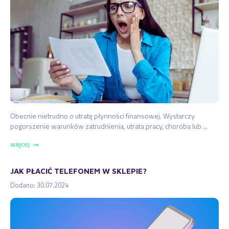
Obecnie nietrudno o utratę płynności finansowej. Wystarczy
pogorszenie warunków zatrudnienia, utrata pracy, choroba lub ...
więcej
➞
JAK PŁACIĆ TELEFONEM W SKLEPIE?
Dodano: 30.07.2024