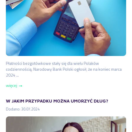
Płatności bezgotówkowe stały się dla wielu Polaków
codziennością. Narodowy Bank Polski ogłosił, że na koniec marca
2024 ...
więcej
➞
W JAKIM PRZYPADKU MOŻNA UMORZYĆ DŁUG?
Dodano: 30.07.2024