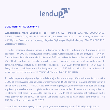
DOKUMENTY I REGULAMINY ↓
Właścicielem marki LendUp.pl jest: PROFI CREDIT Polska S.A.
, KRS: 0000518190,
REGON: 243624011, NIP: 547-215-10-80, Sąd Rejonowy dla m. st. Warszawy w Warszawie
XIV Wydział Gospodarczy Krajowego Rejestru Sądowego; Kapitał akcyjny: 794.751.000 PLN,
wpłacony w całości.
Przykład reprezentatywny pożyczki udzielanej w kanale tradycyjnym: Całkowita kwota
pożyczki – 9 000 zł. Rzeczywista Roczna Stopa Oprocentowania (RRSO) pożyczki – 44,48%.
Oprocentowanie zmienne w skali roku – 14,50%. Na całkowity koszt pożyczki, który wynosi 7
256,58 zł składają się: koszty pozaodsetkowe tj. opłaty związane z doprowadzeniem do
zawarcia umowy pożyczki, jej obsługą i realizacją – 4 045,08 zł oraz odsetki – 3 211,50 zł.
Pożyczka jest rozłożona na 42 miesięcznych rat po 387.07 zł każda. Całkowita kwota do
zapłaty przez konsumenta – 16 256,58 zł. Stan na dzień 18.06.2026.
Przykład reprezentatywny pożyczki udzielanej w kanale zdalnym: Całkowita kwota pożyczki –
9 000 zł. Rzeczywista Roczna Stopa Oprocentowania (RRSO) pożyczki – 44,48%. Oprocentowanie
zmienne w skali roku – 14,50%. Na całkowity koszt pożyczki, który wynosi 7 256,58 zł składają
się: koszty pozaodsetkowe tj. opłaty związane z doprowadzeniem do zawarcia umowy pożyczki,
jej obsługą i realizacją – 4 045,08 zł oraz odsetki – 3 211,50 zł. Pożyczka jest rozłożona na 42
miesięcznych rat po 387.07 zł każda. Całkowita kwota do zapłaty przez konsumenta – 16
256,58 zł. Stan na dzień 18.06.2026.
Warunkiem udzielenia pożyczki jest pozytywny wynik oceny zdolności kredytowej klienta.