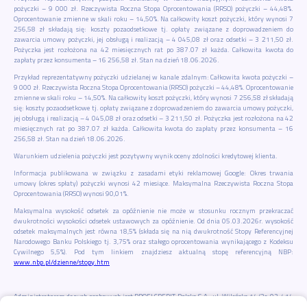
pożyczki – 9 000 zł. Rzeczywista Roczna Stopa Oprocentowania (RRSO) pożyczki – 44,48%.
Oprocentowanie zmienne w skali roku – 14,50%. Na całkowity koszt pożyczki, który wynosi 7
256,58 zł składają się: koszty pozaodsetkowe tj. opłaty związane z doprowadzeniem do
zawarcia umowy pożyczki, jej obsługą i realizacją – 4 045,08 zł oraz odsetki – 3 211,50 zł.
Pożyczka jest rozłożona na 42 miesięcznych rat po 387.07 zł każda. Całkowita kwota do
zapłaty przez konsumenta – 16 256,58 zł. Stan na dzień 18.06.2026.
Przykład reprezentatywny pożyczki udzielanej w kanale zdalnym: Całkowita kwota pożyczki –
9 000 zł. Rzeczywista Roczna Stopa Oprocentowania (RRSO) pożyczki – 44,48%. Oprocentowanie
zmienne w skali roku – 14,50%. Na całkowity koszt pożyczki, który wynosi 7 256,58 zł składają
się: koszty pozaodsetkowe tj. opłaty związane z doprowadzeniem do zawarcia umowy pożyczki,
jej obsługą i realizacją – 4 045,08 zł oraz odsetki – 3 211,50 zł. Pożyczka jest rozłożona na 42
miesięcznych rat po 387.07 zł każda. Całkowita kwota do zapłaty przez konsumenta – 16
256,58 zł. Stan na dzień 18.06.2026.
Warunkiem udzielenia pożyczki jest pozytywny wynik oceny zdolności kredytowej klienta.
Informacja publikowana w związku z zasadami etyki reklamowej Google: Okres trwania
umowy (okres spłaty) pożyczki wynosi 42 miesiące. Maksymalna Rzeczywista Roczna Stopa
Oprocentowania (RRSO) wynosi 90,01%.
Maksymalna wysokość odsetek za opóźnienie nie może w stosunku rocznym przekraczać
dwukrotności wysokości odsetek ustawowych za opóźnienie. Od dnia 05.03.2026r. wysokość
odsetek maksymalnych jest równa 18,5% (składa się na nią dwukrotność Stopy Referencyjnej
Narodowego Banku Polskiego tj. 3,75% oraz stałego oprocentowania wynikającego z Kodeksu
Cywilnego 5,5%). Pod tym linkiem znajdziesz aktualną stopę referencyjną NBP:
www.nbp.pl/dzienne/stopy.htm
Administratorem danych osobowych jest PROFI CREDIT Polska S.A., ul. Wileńska 14/2c, 03-414
Warszawa. Wyznaczyliśmy Inspektora Ochrony Danych – Łukasza Boczarskiego. W sprawach