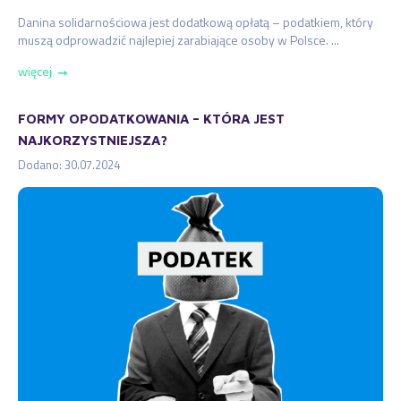
Danina solidarnościowa jest dodatkową opłatą – podatkiem, który
muszą odprowadzić najlepiej zarabiające osoby w Polsce. ...
więcej
➞
FORMY OPODATKOWANIA – KTÓRA JEST
NAJKORZYSTNIEJSZA?
Dodano: 30.07.2024