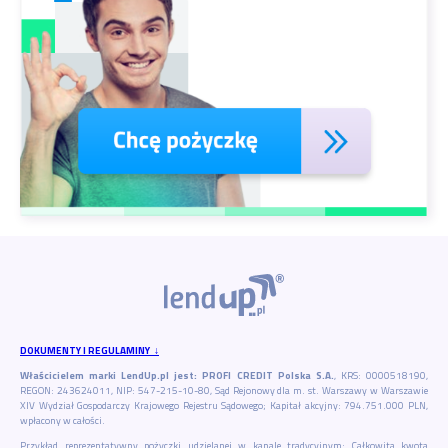
DOKUMENTY I REGULAMINY ↓
Właścicielem marki LendUp.pl jest: PROFI CREDIT Polska S.A.
, KRS: 0000518190,
REGON: 243624011, NIP: 547-215-10-80, Sąd Rejonowy dla m. st. Warszawy w Warszawie
XIV Wydział Gospodarczy Krajowego Rejestru Sądowego; Kapitał akcyjny: 794.751.000 PLN,
wpłacony w całości.
Przykład reprezentatywny pożyczki udzielanej w kanale tradycyjnym: Całkowita kwota