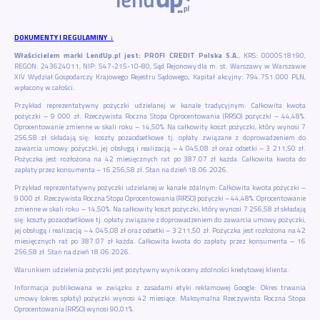
DOKUMENTY I REGULAMINY ↓
Właścicielem marki LendUp.pl jest: PROFI CREDIT Polska S.A.
, KRS: 0000518190,
REGON: 243624011, NIP: 547-215-10-80, Sąd Rejonowy dla m. st. Warszawy w Warszawie
XIV Wydział Gospodarczy Krajowego Rejestru Sądowego; Kapitał akcyjny: 794.751.000 PLN,
wpłacony w całości.
Przykład reprezentatywny pożyczki udzielanej w kanale tradycyjnym: Całkowita kwota
pożyczki – 9 000 zł. Rzeczywista Roczna Stopa Oprocentowania (RRSO) pożyczki – 44,48%.
Oprocentowanie zmienne w skali roku – 14,50%. Na całkowity koszt pożyczki, który wynosi 7
256,58 zł składają się: koszty pozaodsetkowe tj. opłaty związane z doprowadzeniem do
zawarcia umowy pożyczki, jej obsługą i realizacją – 4 045,08 zł oraz odsetki – 3 211,50 zł.
Pożyczka jest rozłożona na 42 miesięcznych rat po 387.07 zł każda. Całkowita kwota do
zapłaty przez konsumenta – 16 256,58 zł. Stan na dzień 18.06.2026.
Przykład reprezentatywny pożyczki udzielanej w kanale zdalnym: Całkowita kwota pożyczki –
9 000 zł. Rzeczywista Roczna Stopa Oprocentowania (RRSO) pożyczki – 44,48%. Oprocentowanie
zmienne w skali roku – 14,50%. Na całkowity koszt pożyczki, który wynosi 7 256,58 zł składają
się: koszty pozaodsetkowe tj. opłaty związane z doprowadzeniem do zawarcia umowy pożyczki,
jej obsługą i realizacją – 4 045,08 zł oraz odsetki – 3 211,50 zł. Pożyczka jest rozłożona na 42
miesięcznych rat po 387.07 zł każda. Całkowita kwota do zapłaty przez konsumenta – 16
256,58 zł. Stan na dzień 18.06.2026.
Warunkiem udzielenia pożyczki jest pozytywny wynik oceny zdolności kredytowej klienta.
Informacja publikowana w związku z zasadami etyki reklamowej Google: Okres trwania
umowy (okres spłaty) pożyczki wynosi 42 miesiące. Maksymalna Rzeczywista Roczna Stopa
Oprocentowania (RRSO) wynosi 90,01%.