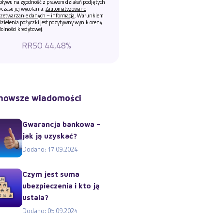
pływu na zgodność z prawem działań podjętych
 czasu jej wycofania.
Zautomatyzowane
zetwarzanie danych – informacja
. Warunkiem
zielenia pożyczki jest pozytywny wynik oceny
olności kredytowej.
RRSO 44,48%
nowsze wiadomości
Gwarancja bankowa –
jak ją uzyskać?
Dodano: 17.09.2024
Czym jest suma
ubezpieczenia i kto ją
ustala?
Dodano: 05.09.2024