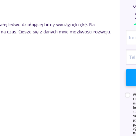
M
łej ledwo działającej firmy wyciągnęli rękę. Na
 na czas. Ciesze się z danych mnie mozliwości rozwoju.
W
CR
m
t
a
os
po
p
z
m