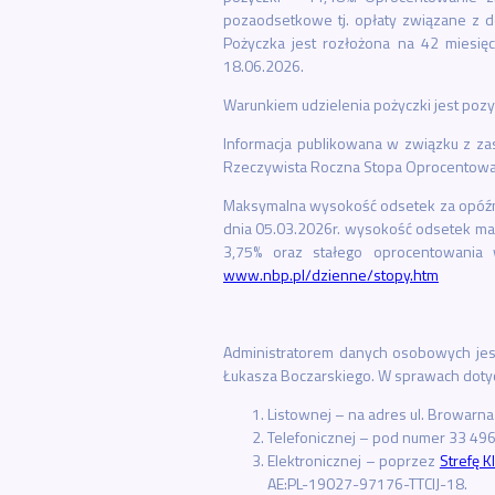
pozaodsetkowe tj. opłaty związane z d
Pożyczka jest rozłożona na 42 miesię
18.06.2026.
Warunkiem udzielenia pożyczki jest pozy
Informacja publikowana w związku z za
Rzeczywista Roczna Stopa Oprocentowa
Maksymalna wysokość odsetek za opóźn
dnia 05.03.2026r. wysokość odsetek mak
3,75% oraz stałego oprocentowania 
www.nbp.pl/dzienne/stopy.htm
Administratorem danych osobowych jest
Łukasza Boczarskiego. W sprawach dotyc
Listownej – na adres ul. Browarna
Telefonicznej – pod numer 33 496 
Elektronicznej – poprzez
Strefę K
AE:PL-19027-97176-TTCIJ-18.