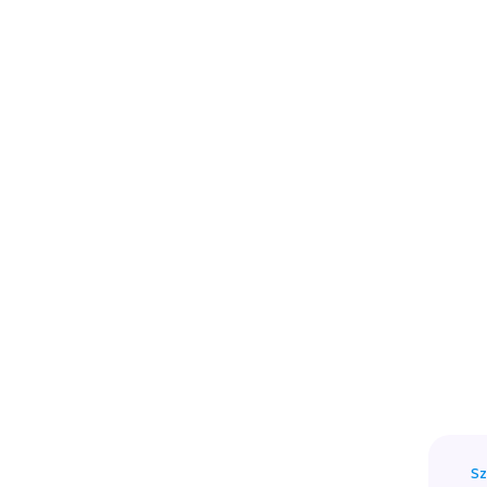
Pożyczka
Chwilówka
Kredyt
Blog
FAQ
Sz