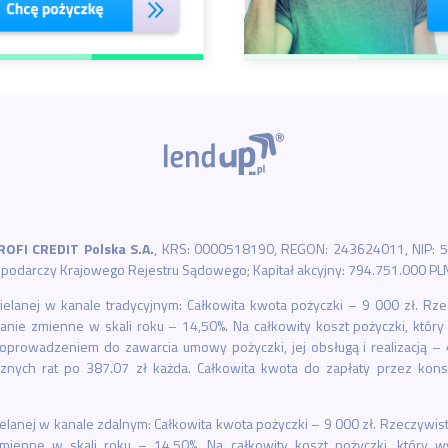
ROFI CREDIT Polska S.A.
, KRS: 0000518190, REGON: 243624011, NIP: 5
odarczy Krajowego Rejestru Sądowego; Kapitał akcyjny: 794.751.000 PLN
ielanej w kanale tradycyjnym: Całkowita kwota pożyczki – 9 000 zł. R
ie zmienne w skali roku – 14,50%. Na całkowity koszt pożyczki, który 
oprowadzeniem do zawarcia umowy pożyczki, jej obsługą i realizacją – 4
cznych rat po 387.07 zł każda. Całkowita kwota do zapłaty przez kon
elanej w kanale zdalnym: Całkowita kwota pożyczki – 9 000 zł. Rzeczyw
ienne w skali roku – 14,50%. Na całkowity koszt pożyczki, który wy