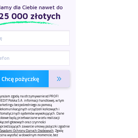
amy dla Ciebie nawet do
25 000 złotych
Chcę pożyczkę
yrażam zgodę na otrzymywanie od PROFI
EDIT Polska S.A. informacji handlowej, w tym
arketingu bezpośredniego za pomocą
elekomunikacyjnych urządzeń końcowych i
utomatycznych systemów wywołujących. Dane
obowe będą przetwarzane w celu realizacji
łączeń głosowych oraz czynności
oprzedzających zawarcie umowy pożyczki zgodnie
Zasadami Ochrony Danych Osobowych
. Zgodę
ożna wycofać w dowolnym momencie, bez