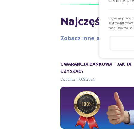
Najczęściej c
Używamy plików coo
użytkowników oraz
nas plików cookie.
Zobacz inne artykuły z te
GWARANCJA BANKOWA – JAK JĄ
UZYSKAĆ?
Dodano: 17.09.2024