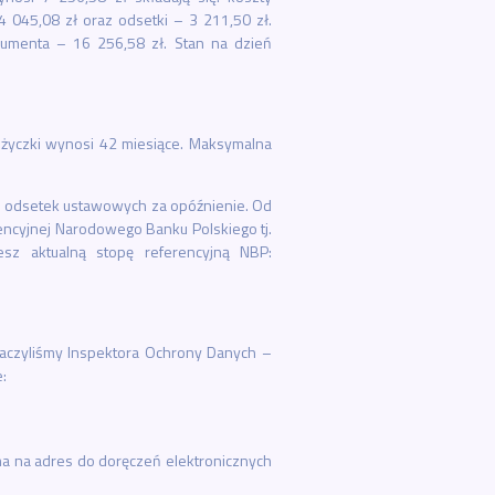
 045,08 zł oraz odsetki – 3 211,50 zł.
sumenta – 16 256,58 zł. Stan na dzień
ożyczki wynosi 42 miesiące. Maksymalna
 odsetek ustawowych za opóźnienie. Od
encyjnej Narodowego Banku Polskiego tj.
sz aktualną stopę referencyjną NBP:
naczyliśmy Inspektora Ochrony Danych –
:
a na adres do doręczeń elektronicznych