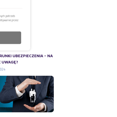
nych potrzeb
ystywanie przez
UNKI UBEZPIECZENIA – NA
Ć UWAGĘ?
2024