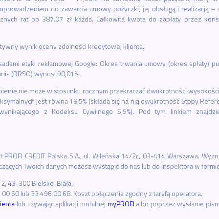
oprowadzeniem do zawarcia umowy pożyczki, jej obsługą i realizacją – 4
cznych rat po 387.07 zł każda. Całkowita kwota do zapłaty przez kon
tywny wynik oceny zdolności kredytowej klienta.
sadami etyki reklamowej Google: Okres trwania umowy (okres spłaty) p
nia (RRSO) wynosi 90,01%.
ienie nie może w stosunku rocznym przekraczać dwukrotności wysokości
symalnych jest równa 18,5% (składa się na nią dwukrotność Stopy Refer
wynikającego z Kodeksu Cywilnego 5,5%). Pod tym linkiem znajdzie
 PROFI CREDIT Polska S.A., ul. Wileńska 14/2c, 03-414 Warszawa. Wyz
zących Twoich danych możesz wystąpić do nas lub do Inspektora w formie
 2, 43-300 Bielsko-Biała,
00 60 lub 33 496 00 68. Koszt połączenia zgodny z taryfą operatora.
lienta
lub używając aplikacji mobilnej
myPROFI
albo poprzez wysłanie pism