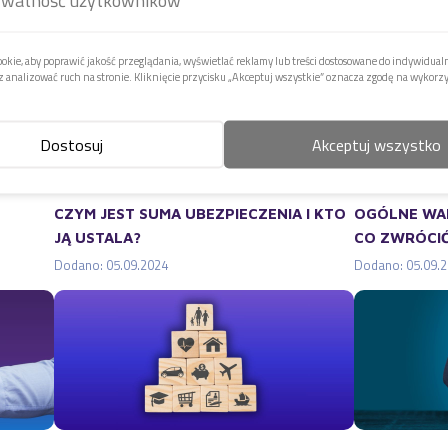
zytane artykuły
kie, aby poprawić jakość przeglądania, wyświetlać reklamy lub treści dostosowane do indywidual
 analizować ruch na stronie. Kliknięcie przycisku „Akceptuj wszystkie” oznacza zgodę na wykorz
j kategorii
Dostosuj
Akceptuj wszystko
CZYM JEST SUMA UBEZPIECZENIA I KTO
OGÓLNE WAR
JĄ USTALA?
CO ZWRÓCI
Dodano: 05.09.2024
Dodano: 05.09.