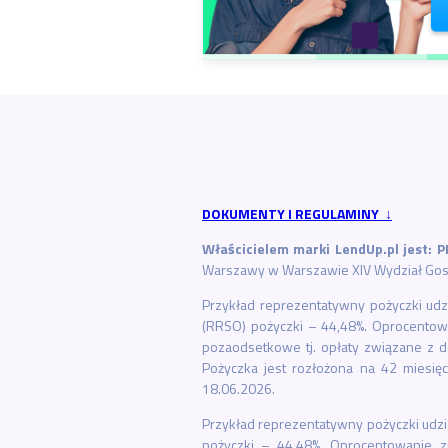
DOKUMENTY I REGULAMINY ↓
Właścicielem marki LendUp.pl jest: P
Warszawy w Warszawie XIV Wydział Gosp
Przykład reprezentatywny pożyczki udz
(RRSO) pożyczki – 44,48%. Oprocentowan
pozaodsetkowe tj. opłaty związane z d
Pożyczka jest rozłożona na 42 miesię
18.06.2026.
Przykład reprezentatywny pożyczki udzi
pożyczki – 44,48%. Oprocentowanie zm