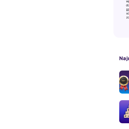
w
do
pr
ud
zd
Naj