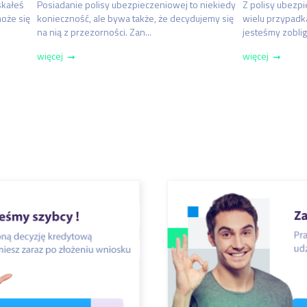
skałeś
Posiadanie polisy ubezpieczeniowej to niekiedy
Z polisy ubezp
oże się
konieczność, ale bywa także, że decydujemy się
wielu przypadk
na nią z przezorności. Zan...
jesteśmy zoblig
więcej
więcej
➞
➞